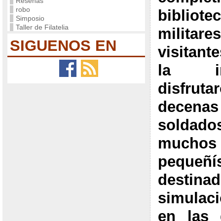
Reseñas
robo
bibliot
Simposio
Taller de Filatelia
milit
SIGUENOS EN
visitant
la i
disfru
decenas
soldad
muchos
pequeñ
destin
simulaci
en las