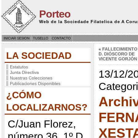
Porteo
Web de la Sociedade Filatelica de A Cor
INICIAR SESION
TUSELLO
CONTACTO
«
FALLECIMIENTO
LA SOCIEDAD
D. DIÓSCORO DE
VICENTE GORJÓN
Estatutos
13/12/20
Junta Directiva
Nuestras Colecciones
Categor
Publicaciones Disponibles
¿CÓMO
Archi
LOCALIZARNOS?
FERN
C/Juan Florez,
XEST
número 36, 1º D