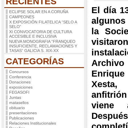
RECIENTES
El día 1
ECLIPSE SOLAR EN A CORUÑA
CAMPEONES
algunos
X EXPOSICIÓN FILATELICA “SELO A
SELO”
la Socie
XI CONVOCATORIA DE CULTURA
ACCESIBLE E INCLUSIVA
visi
NUEVA MONOGRAFIA “FRANQUEO
INSUFICIENTE, RECLAMACIONES Y
instal
TASAS” GALICIA S. XIX-XX
CATEGORÍAS
Archivo
Enriqu
Concursos
Conferencia
Xesta,
Donaciones
exposiciones
anfitri
FEGASOFI
Juntas
matasellos
viene 
obituario
presentaciones
Después
Publicaciones
Relaciones Institucionales
complet