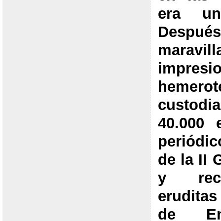
era un
Des
maravi
impresi
hemerot
custod
40.000 
periódi
de la II
y reci
eruditas
de En