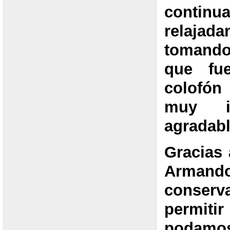
continu
relajada
tomando
que fue
colofón
muy il
agradabl
Gracias 
Arma
conserv
permi
podam