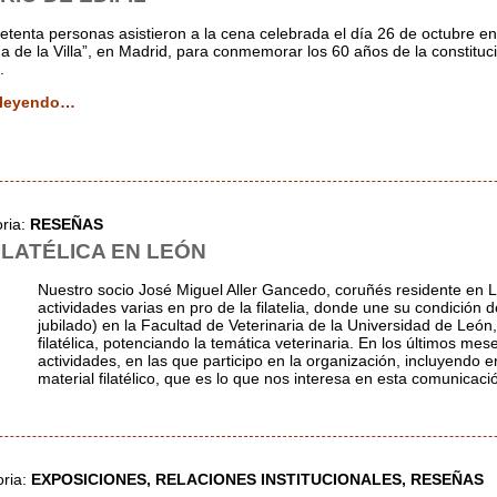
etenta personas asistieron a la cena celebrada el día 26 de octubre en
a de la Villa”, en Madrid, para conmemorar los 60 años de la constitu
.
 leyendo…
oria:
RESEÑAS
ILATÉLICA EN LEÓN
Nuestro socio José Miguel Aller Gancedo, coruñés residente en L
actividades varias en pro de la filatelia, donde une su condición 
jubilado) en la Facultad de Veterinaria de la Universidad de León,
filatélica, potenciando la temática veterinaria. En los últimos me
actividades, en las que participo en la organización, incluyendo e
material filatélico, que es lo que nos interesa en esta comunicaci
oria:
EXPOSICIONES,
RELACIONES INSTITUCIONALES,
RESEÑAS