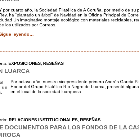
Y por cuarto año, la Sociedad Filatélica de A Coruña, por medio de su 
Rey, ha “plantado un árbol” de Navidad en la Oficina Principal de Corr
ciudad Un imaginativo montaje ecológico con materiales reciclables, r
de los utilizados por Correos.
Sigue leyendo…
oria:
EXPOSICIONES,
RESEÑAS
N LUARCA
Por octavo año, nuestro vicepresidente primero Andrés García P
Honor del Grupo Filatélico Río Negro de Luarca, presentó alguna
en el local de la sociedad luarquesa.
oria:
RELACIONES INSTITUCIONALES,
RESEÑAS
E DOCUMENTOS PARA LOS FONDOS DE LA CA
UIROGA