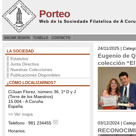
Porteo
Web de la Sociedade Filatelica de A Cor
INICIAR SESION
TUSELLO
CONTACTO
24/11/2025 | Categ
LA SOCIEDAD
Eugenio de Qu
Estatutos
colección “El
Junta Directiva
Nuestras Colecciones
Publicaciones Disponibles
¿CÓMO LOCALIZARNOS?
C/Juan Florez, número 36, 1º D y J
(Torre de los Maestros)
15.004 - A Coruña
España
>> Ver mapa
Teléfono : 981 234455
03/12/2024 | Categ
RECONOCIMI
Horarios: