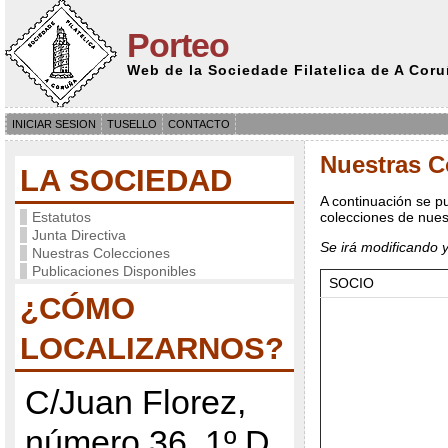
Porteo
Web de la Sociedade Filatelica de A Cor
INICIAR SESION
TUSELLO
CONTACTO
Nuestras C
LA SOCIEDAD
A continuación se pu
Estatutos
colecciones de nues
Junta Directiva
Se irá modificando y
Nuestras Colecciones
Publicaciones Disponibles
SOCIO
¿CÓMO
LOCALIZARNOS?
C/Juan Florez,
número 36, 1º D