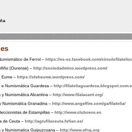
uña
nes
y Numismático de Ferrol –
https://es-es.facebook.com/circulofilatelico
 Miño (Ourense) –
http://sociedadmino.wordpress.com/
ca Eume –
https://sfaheume.wordpress.com/
ca e Numismática Guardesa –
http://filateliaguardesa.blogspot.com.e
ca y Numismática Alicantina –
http://www.filalacant.org/
a y Numismática Granadina –
http://www.angelfire.com/ga/filatelia/
eccionistas de Estampillas –
http://www.clubcece.es
ca de Ceuta –
http://agrufilaceuta.fefian.es/
ica y Numismatica Guipuzcoana –
http://www.afng.org