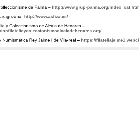
l Colleccionisme de Palma –
http://www.grup-palma.org/index_cat.htm
 Zaragozana-
http://www.asfiza.es/
elia y Coleccionismo de Alcala de Henares –
cionfilateliaycoleccionismoalcaladehenares.org/
 y Numismática Rey Jaime I de Vila-real –
https://filateliajaime1.web