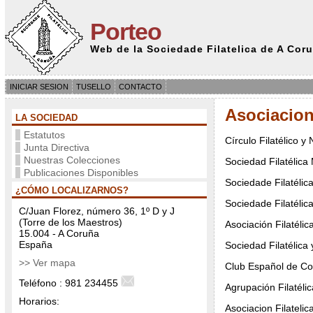
Porteo
Web de la Sociedade Filatelica de A Cor
INICIAR SESION
TUSELLO
CONTACTO
Asociacio
LA SOCIEDAD
Estatutos
Círculo Filatélico 
Junta Directiva
Nuestras Colecciones
Sociedad Filatélica
Publicaciones Disponibles
Sociedade Filatéli
¿CÓMO LOCALIZARNOS?
Sociedade Filatéli
C/Juan Florez, número 36, 1º D y J
(Torre de los Maestros)
Asociación Filatéli
15.004 - A Coruña
España
Sociedad Filatélic
>> Ver mapa
Club Español de Col
Teléfono : 981 234455
Agrupación Filatéli
Horarios:
Asociacion Filatel