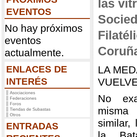
las vit
EVENTOS
Socie
No hay próximos
Filatél
eventos
Coruñ
actualmente.
ENLACES DE
LA MED
INTERÉS
VUELVE
Asociaciones
No exa
Federaciones
Foros
misma 
Tiendas de Subastas
Otros
similar,
ENTRADAS
la Bat