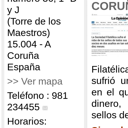
CORU
y J
(Torre de los
Maestros)
15.004 - A
Coruña
España
Filatéli
sufrió 
>> Ver mapa
en el q
Teléfono : 981
dinero
234455
sellos d
Horarios: