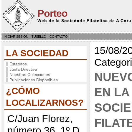
Porteo
Web de la Sociedade Filatelica de A Cor
INICIAR SESION
TUSELLO
CONTACTO
15/08/20
LA SOCIEDAD
Categor
Estatutos
Junta Directiva
NUEV
Nuestras Colecciones
Publicaciones Disponibles
¿CÓMO
EN LA
LOCALIZARNOS?
SOCI
C/Juan Florez,
FILAT
número 36, 1º D