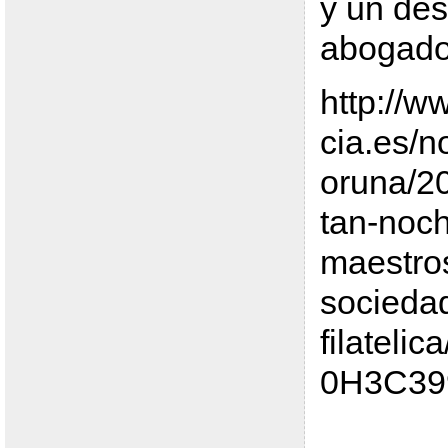
y un de
abogad
http://w
cia.es/n
oruna/2
tan-noch
maestros
socieda
filateli
0H3C39