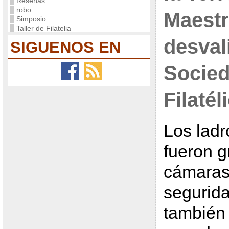
Reseñas
robo
Maestr
Simposio
Taller de Filatelia
desvali
SIGUENOS EN
Socie
Filatél
Los ladr
fueron 
cámaras
segurida
también 