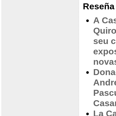
Reseña 
A Ca
Quiro
seu c
expos
nova
Dona
Andr
Pascu
Casa
La C