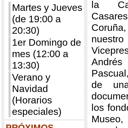
la C
Martes y Jueves
Casares
(de 19:00 a
Coru
20:30)
nuestro
1er Domingo de
Vicepr
mes (12:00 a
Andr
13:30)
Pascual
Verano y
de una
Navidad
documen
(Horarios
los fon
especiales)
Museo, 
PRÓXIMOS