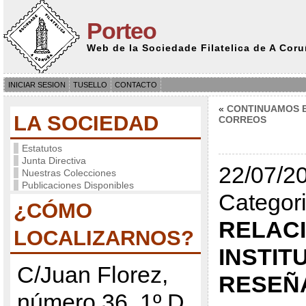
Porteo
Web de la Sociedade Filatelica de A Cor
INICIAR SESION
TUSELLO
CONTACTO
«
CONTINUAMOS 
LA SOCIEDAD
CORREOS
Estatutos
Junta Directiva
22/07/20
Nuestras Colecciones
Publicaciones Disponibles
Categori
¿CÓMO
RELAC
LOCALIZARNOS?
INSTIT
C/Juan Florez,
RESEÑ
número 36, 1º D