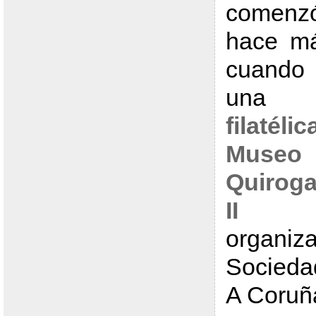
comenz
hace m
cuando
un
filatél
Muse
Quiroga
II R
organi
Sociedad
A Coruñ