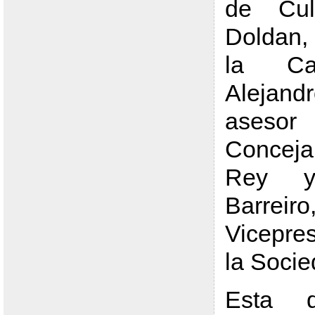
de Cult
Doldan,
la Ca
Alejan
ases
Conceja
Rey 
Barreiro
Vicepre
la Socie
Esta d