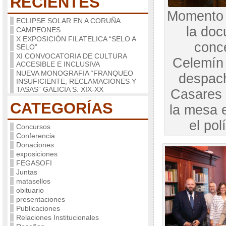
RECIENTES
Momento 
ECLIPSE SOLAR EN A CORUÑA
la doc
CAMPEONES
X EXPOSICIÓN FILATELICA “SELO A
conce
SELO”
XI CONVOCATORIA DE CULTURA
Celemín 
ACCESIBLE E INCLUSIVA
NUEVA MONOGRAFIA “FRANQUEO
despac
INSUFICIENTE, RECLAMACIONES Y
TASAS” GALICIA S. XIX-XX
Casares 
CATEGORÍAS
la mesa 
el pol
Concursos
Conferencia
Donaciones
exposiciones
FEGASOFI
Juntas
matasellos
obituario
presentaciones
Publicaciones
Relaciones Institucionales