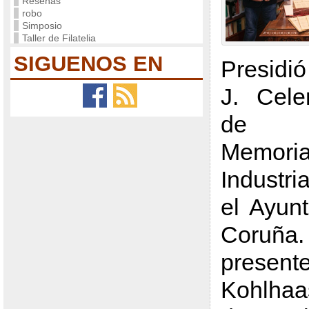
Reseñas
robo
Simposio
Taller de Filatelia
SIGUENOS EN
Presidió
J. Cele
de E
Memori
Industr
el Ayun
Coruña
presen
Kohlhaa