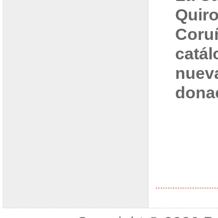
Quiro
Coru
catál
nuev
dona