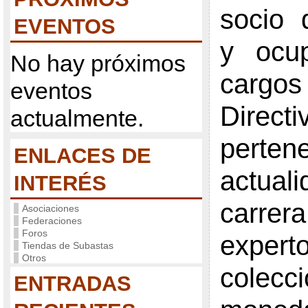
socio 
EVENTOS
y ocup
No hay próximos
cargos
eventos
Direct
actualmente.
perten
ENLACES DE
actua
INTERÉS
carrer
Asociaciones
Federaciones
Foros
expert
Tiendas de Subastas
Otros
colecc
ENTRADAS