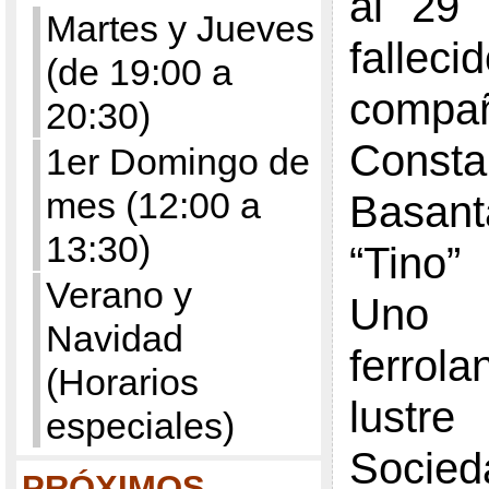
al 29 
Martes y Jueves
fall
(de 19:00 a
compa
20:30)
Consta
1er Domingo de
mes (12:00 a
Basan
13:30)
“Tino”
Verano y
Uno
Navidad
ferrol
(Horarios
lustre
especiales)
Soci
PRÓXIMOS