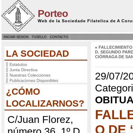
Porteo
Web de la Sociedade Filatelica de A Cor
INICIAR SESION
TUSELLO
CONTACTO
«
FALLECIMIENTO
LA SOCIEDAD
D. SEGUNDO PAR
CIÓRRAGA DE SA
Estatutos
Junta Directiva
29/07/20
Nuestras Colecciones
Publicaciones Disponibles
Categori
¿CÓMO
OBITUA
LOCALIZARNOS?
FALL
C/Juan Florez,
O DE 
número 36, 1º D