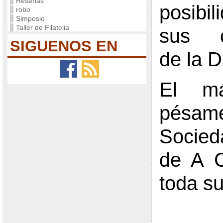
Reseñas
posibi
robo
Simposio
Taller de Filatelia
sus c
SIGUENOS EN
de la D
El má
pésa
Socieda
de A C
toda su