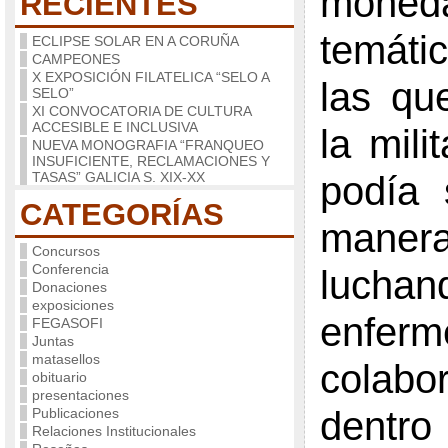
moneda
RECIENTES
temáti
ECLIPSE SOLAR EN A CORUÑA
CAMPEONES
X EXPOSICIÓN FILATELICA “SELO A
las qu
SELO”
XI CONVOCATORIA DE CULTURA
ACCESIBLE E INCLUSIVA
la mili
NUEVA MONOGRAFIA “FRANQUEO
INSUFICIENTE, RECLAMACIONES Y
TASAS” GALICIA S. XIX-XX
podía 
CATEGORÍAS
man
Concursos
Conferencia
lucha
Donaciones
exposiciones
enferm
FEGASOFI
Juntas
matasellos
colabo
obituario
presentaciones
dent
Publicaciones
Relaciones Institucionales