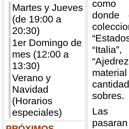
como co
Martes y Jueves
donde 
(de 19:00 a
colec
20:30)
“Estado
1er Domingo de
“Itali
mes (12:00 a
“Ajed
13:30)
materia
Verano y
cantida
Navidad
sobres.
(Horarios
Las c
especiales)
pasaran 
PRÓXIMOS