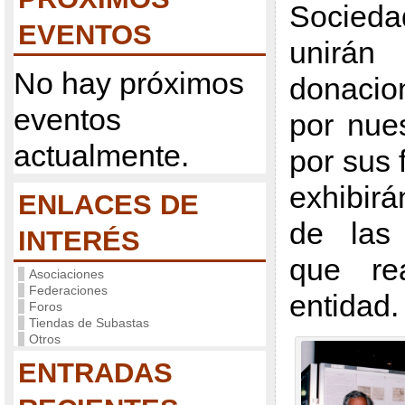
Socied
EVENTOS
unirá
No hay próximos
donacio
eventos
por nue
actualmente.
por sus 
exhibir
ENLACES DE
de las 
INTERÉS
que rea
Asociaciones
Federaciones
entidad.
Foros
Tiendas de Subastas
Otros
ENTRADAS