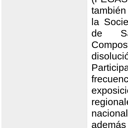
también
la Socie
de Sa
Compost
disoluci
Parti
frec
exposic
regi
nacion
además 