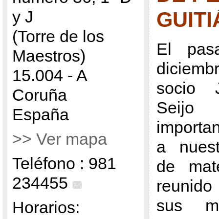
y J
GUITI
(Torre de los
El pas
Maestros)
diciem
15.004 - A
socio 
Coruña
Seijo 
España
importa
>> Ver mapa
a nuest
Teléfono : 981
de mater
234455
reunido
sus m
Horarios: