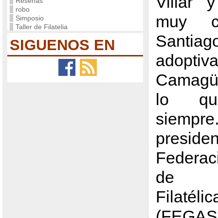
Villar 
Reseñas
robo
muy c
Simposio
Taller de Filatelia
Santiag
SIGUENOS EN
adoptiv
Camagü
lo qu
siem
presid
Federa
de S
Filatélic
(FEG