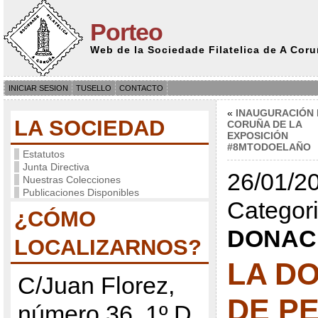
Porteo
Web de la Sociedade Filatelica de A Cor
INICIAR SESION
TUSELLO
CONTACTO
«
INAUGURACIÓN 
LA SOCIEDAD
CORUÑA DE LA
EXPOSICIÓN
#8MTODOELAÑO
Estatutos
Junta Directiva
26/01/20
Nuestras Colecciones
Publicaciones Disponibles
Categori
¿CÓMO
DONAC
LOCALIZARNOS?
LA D
C/Juan Florez,
DE P
número 36, 1º D