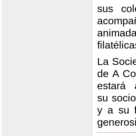
sus col
acom
animad
filatélica
La Socie
de A Co
estará 
su soci
y a su 
generos