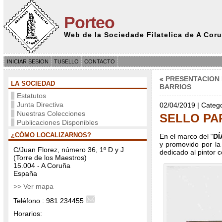
Porteo
Web de la Sociedade Filatelica de A Cor
INICIAR SESION
TUSELLO
CONTACTO
«
PRESENTACION 
LA SOCIEDAD
BARRIOS
Estatutos
Junta Directiva
02/04/2019 | Categ
Nuestras Colecciones
SELLO PA
Publicaciones Disponibles
¿CÓMO LOCALIZARNOS?
En el marco del “
DÍ
y promovido por la
C/Juan Florez, número 36, 1º D y J
dedicado al pintor 
(Torre de los Maestros)
15.004 - A Coruña
España
>> Ver mapa
Teléfono : 981 234455
Horarios: