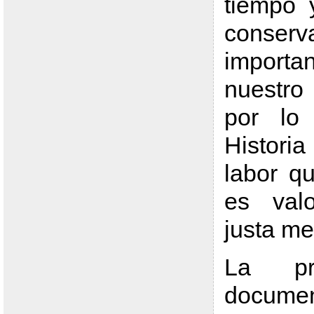
tiempo 
conser
impor
nuestro
por lo
Histori
labor q
es val
justa me
La pr
docu