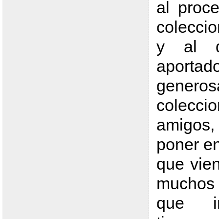
al proc
colecci
y al 
aportad
generos
coleccio
amigos,
poner en
que vie
muchos 
que in