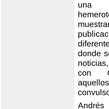
una 
hemerot
muestra
public
difere
donde s
noticias
con G
aquell
convuls
Andrés