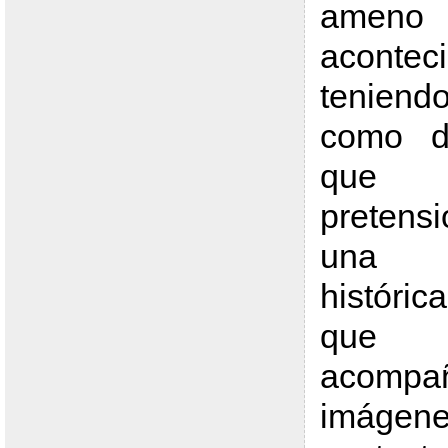
amen
aconteci
teniend
como di
que
pretens
una in
históric
que l
acomp
imágenes