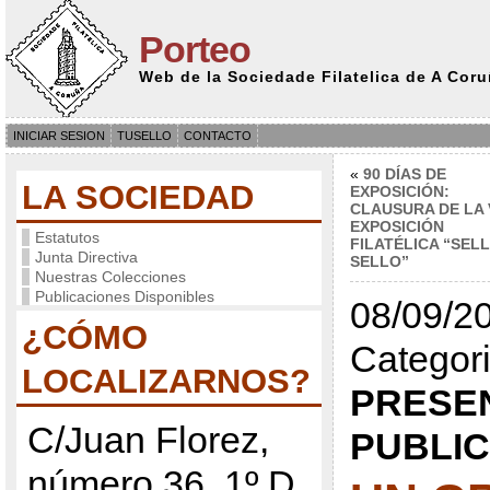
Porteo
Web de la Sociedade Filatelica de A Cor
INICIAR SESION
TUSELLO
CONTACTO
«
90 DÍAS DE
LA SOCIEDAD
EXPOSICIÓN:
CLAUSURA DE LA 
EXPOSICIÓN
Estatutos
FILATÉLICA “SELL
Junta Directiva
SELLO”
Nuestras Colecciones
Publicaciones Disponibles
08/09/20
¿CÓMO
Categori
LOCALIZARNOS?
PRESE
C/Juan Florez,
PUBLI
número 36, 1º D