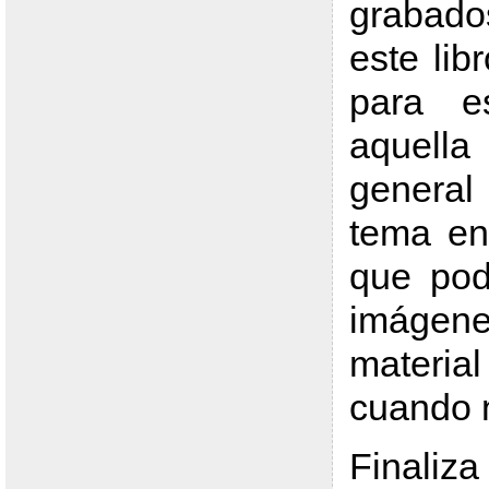
grabad
este lib
para e
aquell
genera
tema en 
que pod
imáge
materia
cuando 
Finaliza