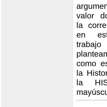
argumen
valor d
la corr
en est
trabajo
plante
como es
la Histo
la HI
mayúscu