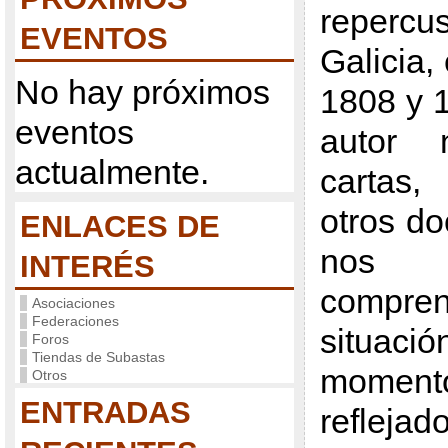
reper
EVENTOS
Galicia,
No hay próximos
1808 y 
eventos
autor 
actualmente.
cartas
otros d
ENLACES DE
nos 
INTERÉS
comp
Asociaciones
Federaciones
situaci
Foros
Tiendas de Subastas
momento
Otros
ENTRADAS
reflej