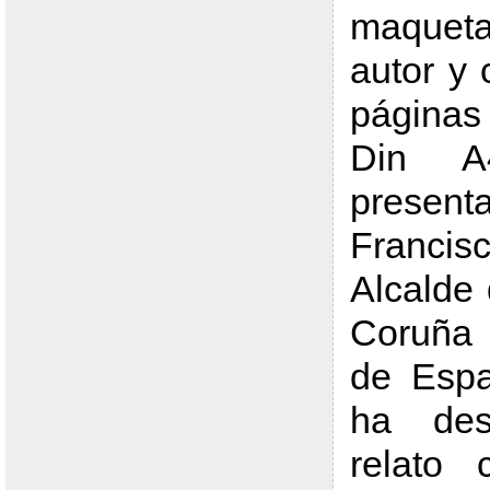
maquet
autor y
página
Din A
prese
Franci
Alcalde
Coruña
de Espa
ha des
relato 