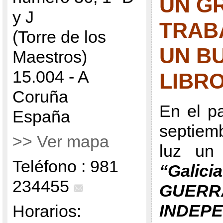
UN G
y J
TRAB
(Torre de los
UN B
Maestros)
15.004 - A
LIBR
Coruña
En el p
España
septiemb
>> Ver mapa
luz un 
Teléfono : 981
“Gali
234455
GUER
INDEPE
Horarios: