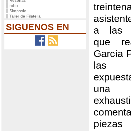
Reseñas
trei
robo
Simposio
asisten
Taller de Filatelia
SIGUENOS EN
a las e
que re
García 
las c
expuest
una d
exha
coment
piezas 