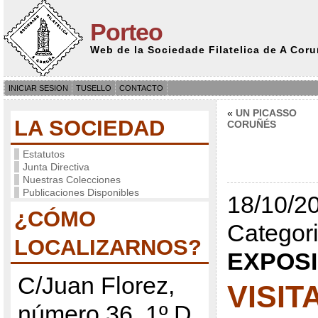
Porteo
Web de la Sociedade Filatelica de A Cor
INICIAR SESION
TUSELLO
CONTACTO
«
UN PICASSO
LA SOCIEDAD
CORUÑÉS
Estatutos
Junta Directiva
Nuestras Colecciones
Publicaciones Disponibles
18/10/20
¿CÓMO
Categori
LOCALIZARNOS?
EXPOS
C/Juan Florez,
VISIT
número 36, 1º D