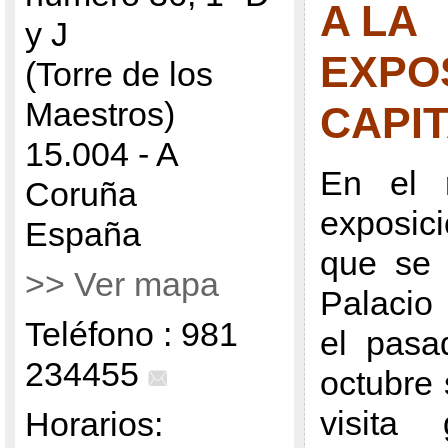
A LA
y J
EXPO
(Torre de los
Maestros)
CAPI
15.004 - A
En el 
Coruña
exposi
España
que se 
>> Ver mapa
Palacio
Teléfono : 981
el pasa
234455
octubre 
visita
Horarios: